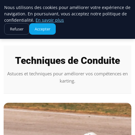
Ventes Kart Accessoires
Nous utilisons des cookies pour améliorer votre expérience de
navigation. En poursuivant, vous acceptez notre politique de
confidentialité.
En savoir plus
Refuser
Accepter
Accueil
Techniques de Conduite
Techniques de Conduite
Astuces et techniques pour améliorer vos compétences en
karting.