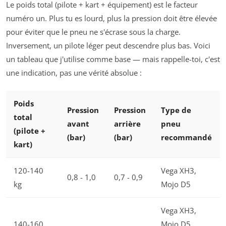
Le poids total (pilote + kart + équipement) est le facteur
numéro un. Plus tu es lourd, plus la pression doit être élevée
pour éviter que le pneu ne s'écrase sous la charge.
Inversement, un pilote léger peut descendre plus bas. Voici
un tableau que j'utilise comme base — mais rappelle-toi, c'est
une indication, pas une vérité absolue :
Poids
Pression
Pression
Type de
total
avant
arrière
pneu
(pilote +
(bar)
(bar)
recommandé
kart)
120-140
Vega XH3,
0,8 - 1,0
0,7 - 0,9
kg
Mojo D5
Vega XH3,
140-160
Mojo D5,