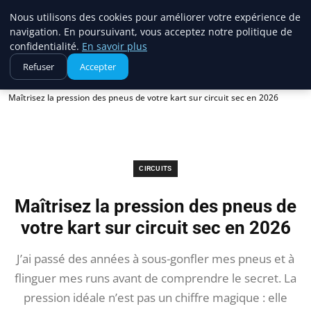
Ventes Kart Accessoires
Nous utilisons des cookies pour améliorer votre expérience de
navigation. En poursuivant, vous acceptez notre politique de
confidentialité.
En savoir plus
Refuser
Accepter
Accueil
Circuits
Maîtrisez la pression des pneus de votre kart sur circuit sec en 2026
CIRCUITS
Maîtrisez la pression des pneus de
votre kart sur circuit sec en 2026
J’ai passé des années à sous-gonfler mes pneus et à
flinguer mes runs avant de comprendre le secret. La
pression idéale n’est pas un chiffre magique : elle