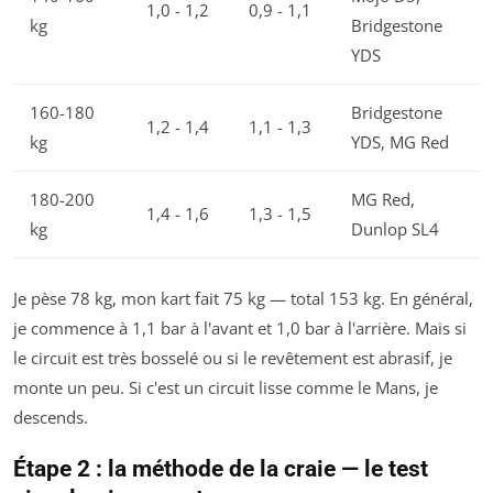
1,0 - 1,2
0,9 - 1,1
kg
Bridgestone
YDS
160-180
Bridgestone
1,2 - 1,4
1,1 - 1,3
kg
YDS, MG Red
180-200
MG Red,
1,4 - 1,6
1,3 - 1,5
kg
Dunlop SL4
Je pèse 78 kg, mon kart fait 75 kg — total 153 kg. En général,
je commence à 1,1 bar à l'avant et 1,0 bar à l'arrière. Mais si
le circuit est très bosselé ou si le revêtement est abrasif, je
monte un peu. Si c'est un circuit lisse comme le Mans, je
descends.
Étape 2 : la méthode de la craie — le test